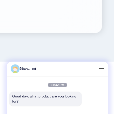
Giovanni
迅速な連絡
11:42 PM
Tel
Good day, what product are you looking 
for?
+86-180-6120-9532
電子メール