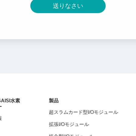
送りなさい
SAISI水素
製品
ー
超スラムカード型I/Oモジュール
報
拡張I/Oモジュール