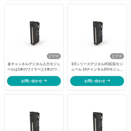
ビデオ
ビデオ
多チャンネルデジタル入力モジュ
EXシリーズデジタルI/O拡張モジ
ールは3本のワイヤーと2本のワイ
ュール 16チャンネルDOモジュー
ヤーセンサーをサポートします
ル NPN EX-300H
EX-2118
お問い合わせ
お問い合わせ