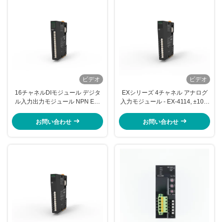
ビデオ
ビデオ
16チャネルDIモジュール デジタ
EXシリーズ 4チャネル アナログ
ル入力出力モジュール NPN EX-
入力モジュール - EX-4114, ±10V,
210H EXシリーズ CE ISO9001
工業自動化用の0.1%精度を持つ
12ビットAIモジュール
お問い合わせ
お問い合わせ