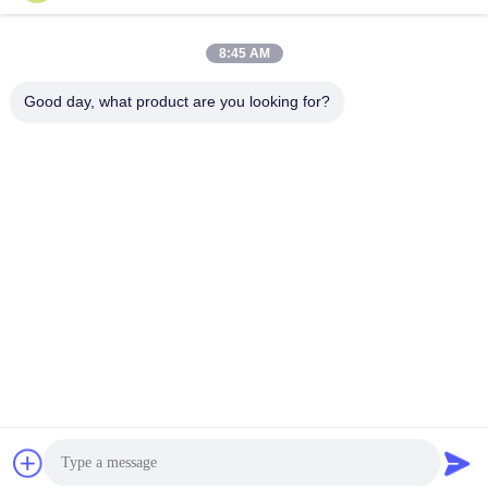
8:45 AM
迅速な連絡
Good day, what product are you looking for?
Tel
+86-180-6120-9532
電子メール
contact@njdecowell.com
住所
建13 ルイチュアンインテリジェント製造公園 ランシン道路
19号 プクウ地区 南京
プライバシーポリシー規約
|
地図
中国の良質 超スラムカード型I/Oモジュール メーカー。
Copyright© 2024-2026 Nanjing Decowell Automation Co., Ltd. . 複
製権所有。