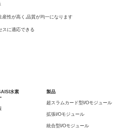
単
生産性が高く,品質が均一になります
セスに適応できる
SAISI水素
製品
ー
超スラムカード型I/Oモジュール
報
拡張I/Oモジュール
統合型I/Oモジュール