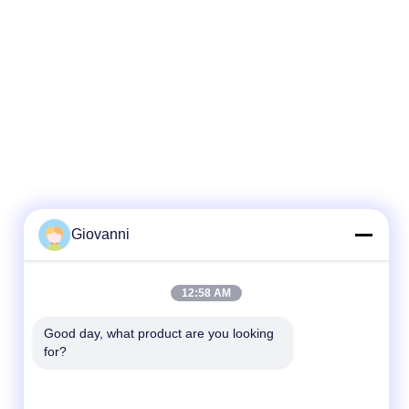
Giovanni
迅速な連絡
12:58 AM
Tel
Good day, what product are you looking 
for?
+86-180-6120-9532
電子メール