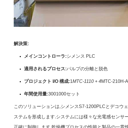
解決策:
メインコントローラ:
シメンス PLC
適用されるプロセス:
パルプの分離と脱色
プロジェクト I/O 構成:
1
MTC-1110 + 4
MTC-210H-A
年間使用量:
3001000セット
このソリューションは,シメンスS7-1200PLCとデ
ステムを形成します.システムには様々な光電感センサー
正確に制御します.乾燥機プロセスの性能と製品の一貫性