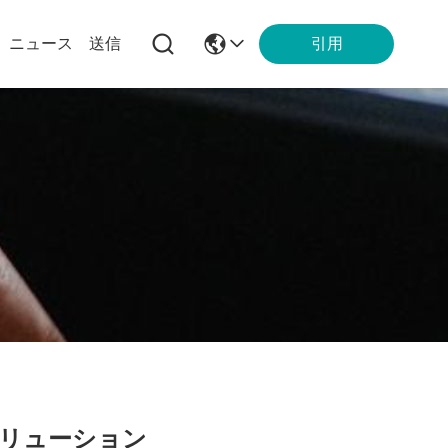
引用
ニュース
送信
リューション