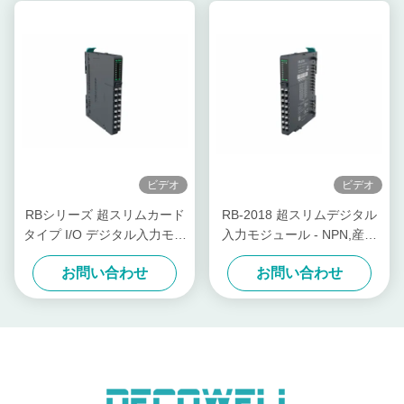
ビデオ
ビデオ
RBシリーズ 超スリムカード
RB-2018 超スリムデジタル
タイプ I/O デジタル入力モジ
入力モジュール - NPN,産業
ュール 57mA RB-200H オー
自動化用のRBシリーズカー
お問い合わせ
お問い合わせ
ダーメイド
ドタイプI/O