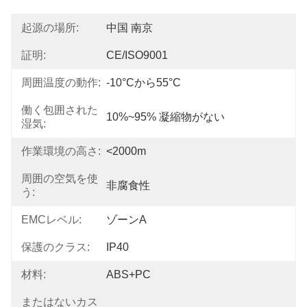
起源の場所:
中国 南京
証明:
CE/ISO9001
周囲温度の動作:
-10°Cから55°C
働く包囲された
10%~95% 凝縮物がない
湿気:
作業環境の高さ:
<2000m
周囲の空気を使
非腐食性
う:
EMCレベル:
ゾーンA
保護のクラス:
IP40
材料:
ABS+PC
またはないカス