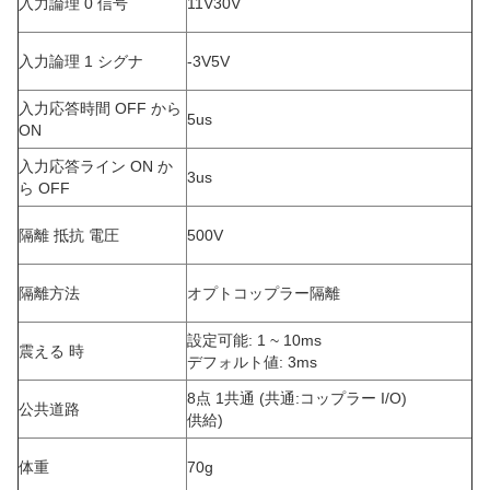
入力論理 0 信号
11V30V
入力論理 1 シグナ
-3V5V
入力応答時間 OFF から
5us
ON
入力応答ライン ON か
3us
ら OFF
隔離 抵抗 電圧
500V
隔離方法
オプトコップラー隔離
設定可能: 1 ~ 10ms
震える 時
デフォルト値: 3ms
8点 1共通 (共通:コップラー I/O)
公共道路
供給)
体重
70g