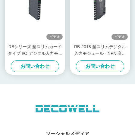
ビデオ
ビデオ
RBシリーズ 超スリムカード
RB-2018 超スリムデジタル
タイプ I/O デジタル入力モジ
入力モジュール - NPN,産業
ュール 57mA RB-200H オー
自動化用のRBシリーズカー
お問い合わせ
お問い合わせ
ダーメイド
ドタイプI/O
ソーシャルメディア