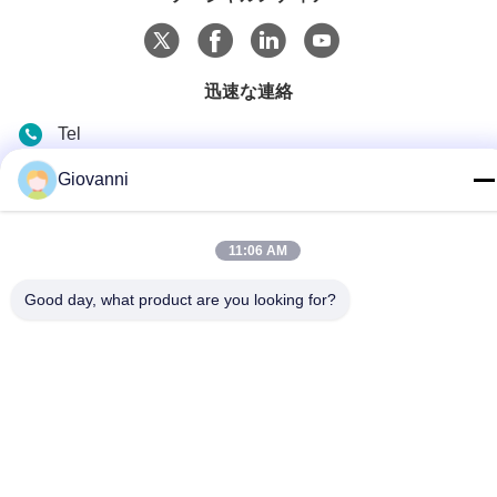
迅速な連絡
Tel
+86-180-6120-9532
Giovanni
電子メール
contact@njdecowell.com
11:06 AM
住所
Good day, what product are you looking for?
建13 ルイチュアンインテリジェント製造公園 ランシン道路
19号 プクウ地区 南京
プライバシーポリシー規約
|
地図
中国の良質 超スラムカード型I/Oモジュール メーカー。
Copyright© 2024-2026 Nanjing Decowell Automation Co., Ltd. . 複