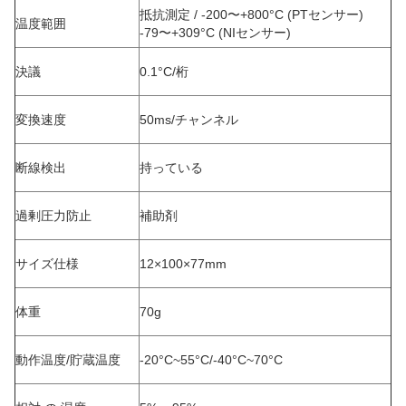
抵抗測定 / -200〜+800°C (PTセンサー)
温度範囲
-79〜+309°C (NIセンサー)
決議
0.1°C/桁
変換速度
50ms/チャンネル
断線検出
持っている
過剰圧力防止
補助剤
サイズ仕様
12×100×77mm
体重
70g
動作温度/貯蔵温度
-20°C~55°C/-40°C~70°C