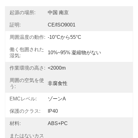
起源の場所:
中国 南京
証明:
CE/ISO9001
周囲温度の動作:
-10°Cから55°C
働く包囲された
10%~95% 凝縮物がない
湿気:
作業環境の高さ:
<2000m
周囲の空気を使
非腐食性
う:
EMCレベル:
ゾーンA
保護のクラス:
IP40
材料:
ABS+PC
またはないカス