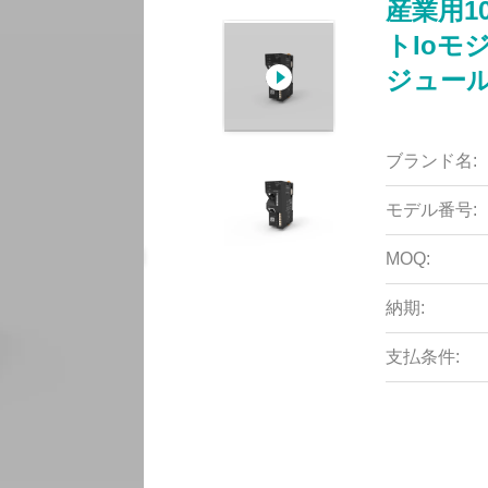
産業用1
トIoモ
ジュールE
ブランド名:
モデル番号:
MOQ:
納期:
支払条件: