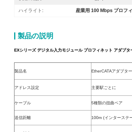
ハイライト:
産業用 100 Mbps プロ
製品の説明
EXシリーズ デジタル入力モジュール プロフィネット アダプター E
製品名
EtherCATAアダプタ
アドレス設定
主要駅ごとに
ケーブル
5種類の扭曲ペア
送信距離
100m (インターステ