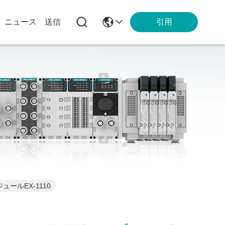
引用
ニュース
送信
ールEX-1110