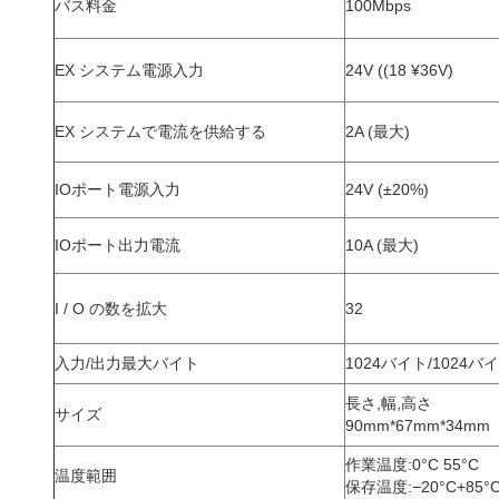
バス料金
100Mbps
EX システム電源入力
24V ((18 ¥36V)
EX システムで電流を供給する
2A (最大)
IOポート電源入力
24V (±20%)
IOポート出力電流
10A (最大)
I / O の数を拡大
32
入力/出力最大バイト
1024バイト/1024バ
長さ,幅,高さ
サイズ
90mm*67mm*34mm
作業温度:0°C 55°C
温度範囲
保存温度:−20°C+85°