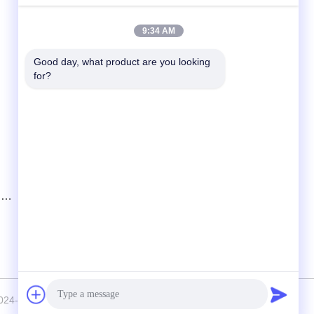
迅速な連絡
9:34 AM
Tel
Good day, what product are you looking 
for?
+86-180-6120-9532
電子メール
contact@njdecowell.com
住所
建13 ルイチュアンインテリジェント製造公園
ランシン道路19号 プクウ地区 南京
 モ
Nanjing Decowell Automation Co., Ltd. . 複製権所有。