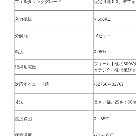
フィルタリンググレード
設定可能:0-3、デフォ
入力抵抗
> 500KΩ
分解能
16ビット
精度
0.05%
フィールド側の500V
絶縁耐電圧
とデジタル側は絶縁
対応するコード値
-32768～32767
寸法
長さ、幅、高さ：90mm
温度範囲
0～55℃
保管温度
-20～85℃