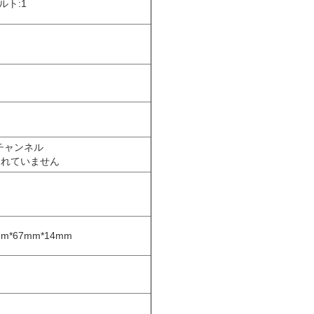
ルト:1
チャンネル
されていません
*67mm*14mm