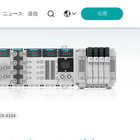
引用
ニュース
送信
-4154