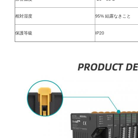
相対湿度
95% 結露なきこと
保護等級
IP20