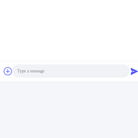
タグ:
拡張モジュール
デジタル入力 モジュール
PLC拡張モジュール
関連製品
Photo
Video Call
Audio Call