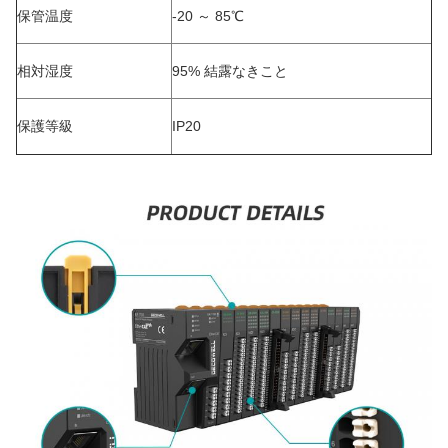
保管温度
-20 ～ 85℃
相対湿度
95% 結露なきこと
保護等級
IP20