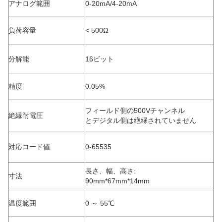
アナログ範囲
0-20mA/4-20mA
負荷容量
< 500Ω
分解能
16ビット
精度
0.05%
フィールド側の500Vチャンネル
絶縁耐電圧
とデジタル側は絶縁されていません
対応コード値
0-65535
長さ、幅、高さ:
寸法
90mm*67mm*14mm
温度範囲
0 ～ 55℃