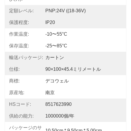
定額レベル:
PNP:24V ((18-36V)
保護程度:
IP20
作業温度:
-10〜55°C
保存温度:
-25〜85°C
輸送パッケージ:
カートン
仕様:
90×100×45.4ミリメートル
商標:
デコウェル
原産地:
南京
HSコード:
8517623990
供給の能力:
1000000個/年
パッケージのサ
10.50cm * 9.50cm * 5.00cm