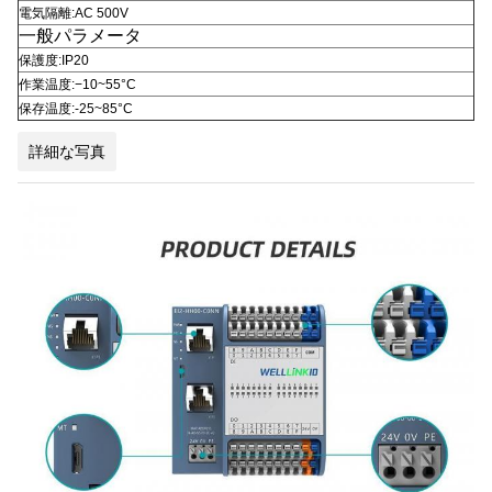
電気隔離:AC 500V
一般パラメータ
保護度:IP20
作業温度:−10~55°C
保存温度:-25~85°C
詳細な写真