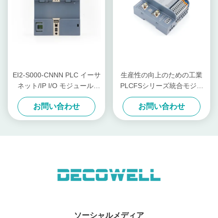
EI2-S000-CNNN PLC イーサ
生産性の向上のための工業
ネット/IP I/O モジュール,
PLCFSシリーズ統合モジュ
32DI 両方向入力, RoHS 認
ール I/O PN-HH00-C0NN
お問い合わせ
お問い合わせ
証,産業自動化
ソーシャルメディア