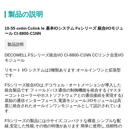
製品の説明
10-55 ordm Cclink Ie 基本IOシステム Fsシリーズ 統合I/Oモジュ
ール CI-8800-C1NN
製品説明
DECOWELL FSシリーズ統合I/O CI-8800-C1NN CCリンク合意I/O
モジュール
リモート I/O システムは2種類あります.オールインワンと拡張型
です.
FSシリーズ統合I/Oは,デコウェル・オートメーションが導入した
統合製品です.フィールドバス通信の制御機能を統合する (マスタ
ーコントローラーやホストソフトウェアとの通信接続を実現する)
原始の通信インターフェース,電源モジュール,I/Oモジュールは高
度に統合されたオールインワンモジュールとして設計されていま
す.
FSシリーズの製品には小サイズ,コンパクトな構造,シンプルな配
線,安定した性能,その他の特徴があります.簡単に使用し,信頼性の