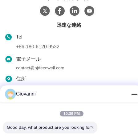
迅速な連絡
Tel
+86-180-6120-9532
電子メール
contact@njdecowell.com
住所
建13 ルイチュアンインテリジェント製造公園 ランシン道路
19号 プクウ地区 南京
Giovanni
プライバシーポリシー規約
|
地図
10:39 PM
中国の良質 超スラムカード型I/Oモジュール メーカー。
Good day, what product are you looking for?
Copyright© 2024-2026 Nanjing Decowell Automation Co., Ltd. . 複