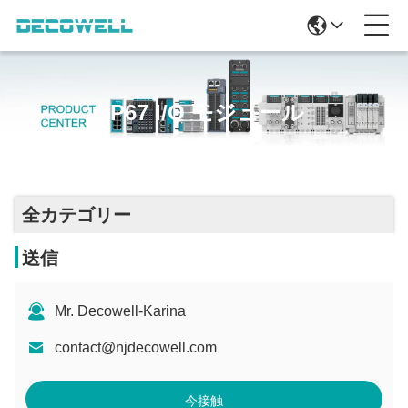
IP67 I/O モジュール
全カテゴリー
送信
Mr. Decowell-Karina
contact@njdecowell.com
今接触