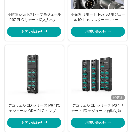
高防護Io-Linkスレーブモジュール
高保護 リモート IP67 I/O モジュー
IP67 PLC リモートIO入力出力モ
ル IO-Link マスターモジュール
ジュール
SDシリーズ SDPN-8IOL-M12-00
お問い合わせ
お問い合わせ
ビデオ
デコウェル SD シリーズ IP67 I/O
デコウェル SD シリーズ IP67 リ
モジュール: ODM PLC インプッ
モート I/O モジュール 自動制御の
ト/アウトプット IO-リンク マスタ
ための高い保護
ーモジュール
お問い合わせ
お問い合わせ